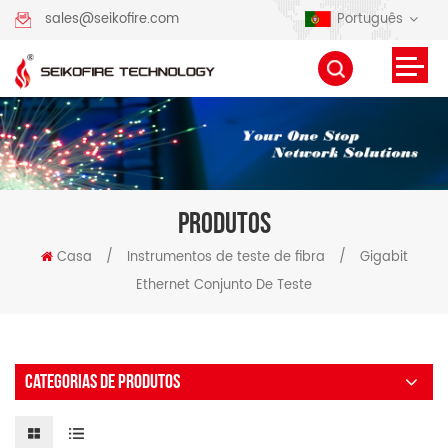
Português
sales@seikofire.com
PRODUTOS
Casa
/
Instrumentos de teste de fibra
/
Gigabit
Ethernet Conjunto De Teste
CATEGORIAS DE PRODUTOS