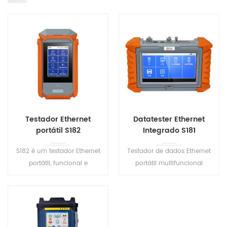
Testador Ethernet
Datatester Ethernet
portátil S182
Integrado S181
S182 é um testador Ethernet
Testador de dados Ethernet
portátil, funcional e
portátil multifuncional
conveniente. Ele pode
integrado É portátil e fácil de
detectar vários erros de rede,
operar. Economizando
incluindo falha de conexão,
tempo para engenheiros e
velocidade lenta, perda de
trabalhadores na
pacote, conflito de IP, ataque
construção.