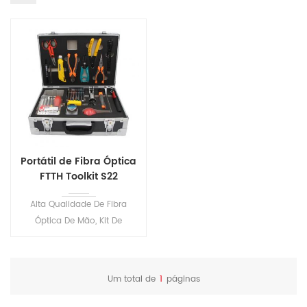
Portátil de Fibra Óptica
FTTH Toolkit S22
Alta Qualidade De Fibra
Óptica De Mão, Kit De
Ferramentas,Terminal De
Ferramentas. Ele inclui todos
os mais frequentemente
Um total de
1
páginas
precisa de ferramentas e
suprimentos necessários