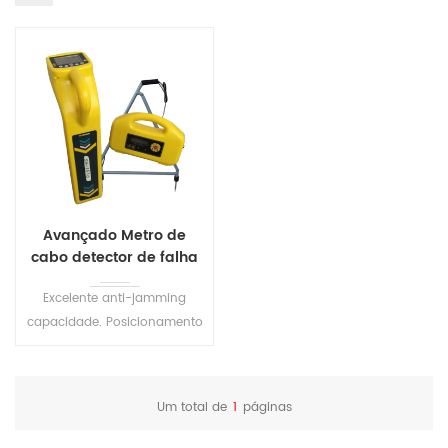
Avançado Metro de
cabo detector de falha
S1516
Excelente anti-jamming
capacidade. Posicionamento
preciso e som. Adequado
para a detecção de vários
underground do metal de
Um total de
1
páginas
dutos.