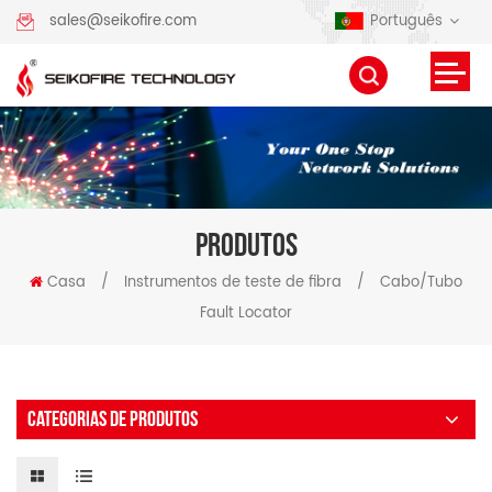
Português
sales@seikofire.com
PRODUTOS
Casa
/
Instrumentos de teste de fibra
/
Cabo/Tubo
Fault Locator
CATEGORIAS DE PRODUTOS