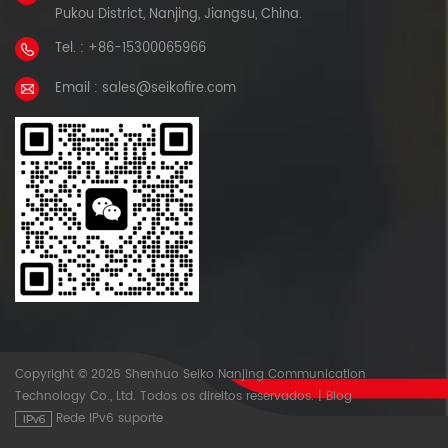
Pukou District, Nanjing, Jiangsu, China.
Tel. : +86-15300065966
Email : sales@seikofire.com
Copyright © 2026 Shenhuo Seiko Nanjing Communication
Technology Co., Ltd. Todos os direitos reservados.
|
Blog
Rede IPv6 suporte