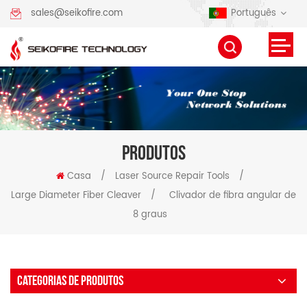
Português
sales@seikofire.com
PRODUTOS
Casa
/
Laser Source Repair Tools
/
Large Diameter Fiber Cleaver
/
Clivador de fibra angular de
8 graus
CATEGORIAS DE PRODUTOS