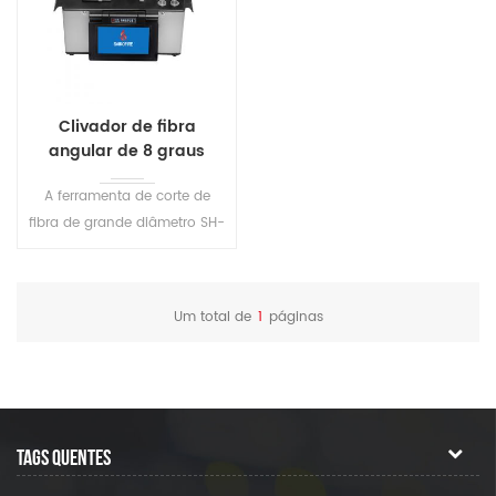
Clivador de fibra
angular de 8 graus
A ferramenta de corte de
fibra de grande diâmetro SH-
D104B foi projetada
principalmente para cortar
fibras ópticas de grande
Um total de
1
páginas
diâmetro, como fibras
ópticas e combinadores de
fibra. Os usuários podem
configurar a tração da fibra
com ajustes simples. Com a
TAGS QUENTES
força de corte adequada, a
cabeça da ferramenta corta