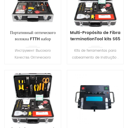
Портативный оптического
Multi-Propósito de Fibra
волокна FTTH набор
terminationTool kits S65
инструментов С22
Инструмент Высокого
Kits de ferramentas para
Качества Оптического
cabeamento de instrução .
Волокна Комплект
Ele inclui todos os mais
Ручной,Терминальные
frequentemente precisa de
Инструменты. Она включает в
ferramentas e suprimentos
себя все наиболее часто
necessários para a capa do
нужны инструменты и
cabo de remoção e emenda
материалы, необходимые для
de fusão
соединять сплавливания.