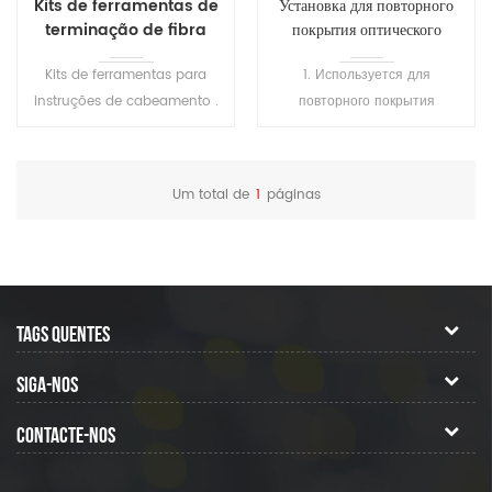
Kits de ferramentas de
Установка для повторного
terminação de fibra
покрытия оптического
multifuncional S65
волокна SH-T101
Kits de ferramentas para
1. Используется для
instruções de cabeamento .
повторного покрытия
Inclui todas as ferramentas e
сваренного волокна или
suprimentos necessários
оголенного волокна, а также
com mais frequência para a
для ремонта волокна, для
Um total de
1
páginas
remoção da bainha do cabo
защиты области сварки и
e emenda por fusão
восстановления эластичности
волокна. 2.
Высокопреломляющий клей
затвердевает за 1 секунду, а
TAGS QUENTES
низкопреломляющий клей
затвердевает за 7 секунд. 3.
SIGA-NOS
Подходит для покрытия
различных одномодовых,
CONTACTE-NOS
многомодовых, сохраняющих
различную поляризацию