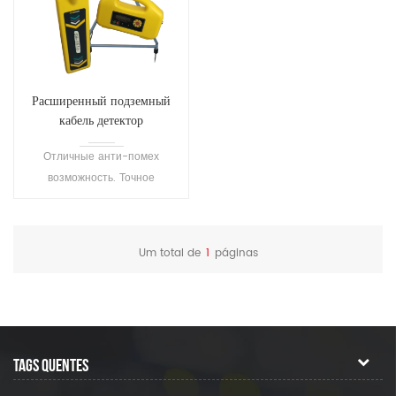
Расширенный подземный
кабель детектор
неисправности S1516
Отличные анти-помех
возможность. Точное
позиционирование и
звучание. Подходит для
обнаружения различных
Um total de
1
páginas
подземных металлических
трубопроводов.
TAGS QUENTES