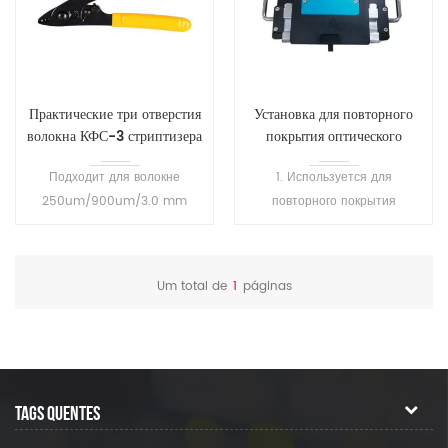
Практические три отверстия
Установка для повторного
волокна КФС-3 стриптизера
покрытия оптического
волокна SH-T101
Подходит для волокне
1. Используется для
250um/900um/3.0 mm
повторного покрытия
волокна зачистки Супер
сваренного волокна или
точный закаленной обнажая
оголенного волокна, а также
челюсти Обеспечивать
для ремонта волокна, для
Um total de
1
páginas
бесперебойную чистой
защиты области сварки и
зачистки действий
восстановления эластичности
волокна. 2.
Высокопреломляющий клей
затвердевает за 1 секунду, а
TAGS QUENTES
низкопреломляющий клей
затвердевает за 7 секунд. 3.