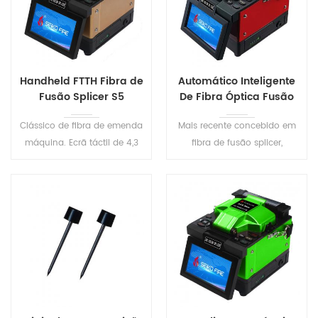
Handheld FTTH Fibra de
Automático Inteligente
Fusão Splicer S5
De Fibra Óptica Fusão
Splicer S6
Clássico de fibra de emenda
Mais recente concebido em
máquina. Ecrã táctil de 4,3
fibra de fusão splicer,
polegadas, tamanho
compacto & peso leve. 8s
pequeno, fácil de transportar.
para emendar, 18s para o
Resistente à poeira, à prova
tubo de aquecimento. Três-
de água, resistente a
em-um de fibra de fixação,
choques, maior ambiente de
adequada para todos os
adaptabilidade .
tipos de fibras ópticas.