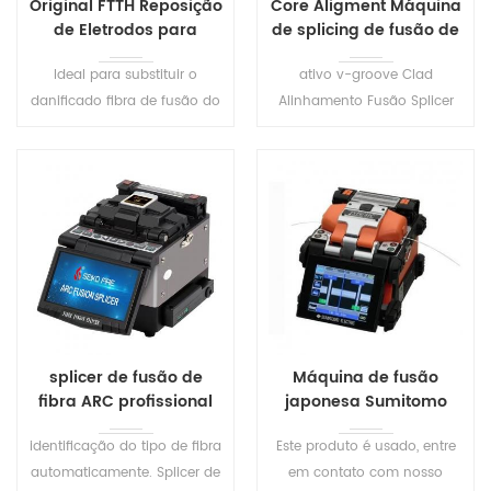
Original FTTH Reposição
Core Aligment Máquina
de Eletrodos para
de splicing de fusão de
emendar a máquina
fibra
Ideal para substituir o
ativo v-groove Clad
danificado fibra de fusão do
Alinhamento Fusão Splicer
eletrodo de junção de
para SM, MM, DS, NZ / NZDs.
hastes. De metal de alta
Último modelo de design,
qualidade material, não é
tem um ótimo preço e um
fácil de ferrugem, vida de
ótimo valor
serviço longa. Atender às
altas exigências de fibra de
fusão de splicers. Fácil de
instalar, atenção para a dica
vai machucar suas mãos
durante a instalação.
splicer de fusão de
Máquina de fusão
fibra ARC profissional
japonesa Sumitomo
de 6 motores
Type-81C usada
identificação do tipo de fibra
Este produto é usado, entre
automaticamente. Splicer de
em contato com nosso