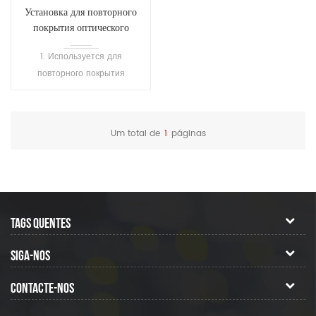
Установка для повторного
покрытия оптического
волокна SH-T101
1. Используется для
повторного покрытия
сваренного волокна или
оголенного волокна, а также
для ремонта волокна, для
Um total de
1
páginas
защиты области сварки и
восстановления эластичности
волокна. 2.
Высокопреломляющий клей
затвердевает за 1 секунду, а
TAGS QUENTES
низкопреломляющий клей
затвердевает за 7 секунд. 3.
SIGA-NOS
Подходит для покрытия
различных одномодовых,
CONTACTE-NOS
многомодовых, сохраняющих
различную поляризацию