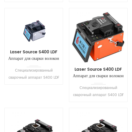
fusão de backbone de
gerente de vendas para mais
alinhamento de núcleo de 6
detalhes!!!
motores . adota alinhamento
de precisão e alinhamento
do núcleo para garantir a
precisão da perda estimada.
Laser Source S400 LDF
Аппарат для сварки волокон
большого диаметра
Laser Source S400 LDF
Специализированный
Аппарат для сварки волокон
сварочный аппарат S400 LDF
большого диаметра
— это новая модель с
Специализированный
инновационными
сварочный аппарат S400 LDF
технологиями, позволяющая
— это новая модель с
удовлетворить особые
инновационными
потребности в сварке на
технологиями, позволяющая
заводах, производствах, в
удовлетворить особые
лабораториях, а также в
потребности в сварке на