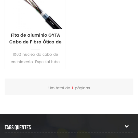
Fita de alumínio GYTA
Cabo de Fibra Ótica de
8 Núcleos
100% núcleo do cabo de
enchimento. Especial tubo
de enchimento composto de
garantir uma proteção crítica
de fibra.
Um total de
1
páginas
TAGS QUENTES