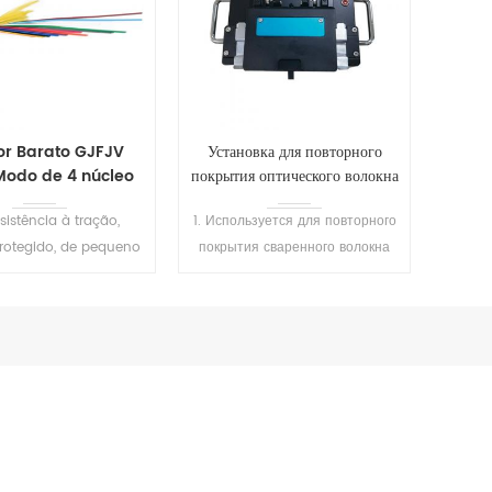
ior Barato GJFJV
Установка для повторного
Modo de 4 núcleo
покрытия оптического волокна
bra Óptica Cabo
SH-T101
esistência à tração,
1. Используется для повторного
rotegido, de pequeno
покрытия сваренного волокна
 de flexibilidade e de
или оголенного волокна, а также
brou . Adotado para o
для ремонта волокна, для
ior de distribuição,
защиты области сварки и
o para equipamentos
восстановления эластичности
LEIA MAIS
LEIA MAIS
unicação servido .
волокна. 2.
Высокопреломляющий клей
затвердевает за 1 секунду, а
низкопреломляющий клей
затвердевает за 7 секунд. 3.