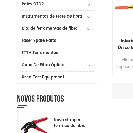
Palm OTDR
Instrumentos de teste de fibra
Kits de ferramentas de fibra
Laser Spare Parts
Inter
Único 
FTTH Ferramentas
da Fi
Alta r
Cabo De Fibra Óptica
gopher p
diâmetro,
Used Test Equipment
fácil do
inter
Adequad
NOVOS PRODUTOS
de com
Novo stripper
térmico de fibra