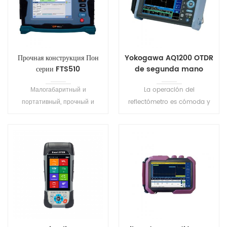
Прочная конструкция Пон
Yokogawa AQ1200 OTDR
серии FTS510
de segunda mano
рефлектометра
Малогабаритный и
La operación del
портативный, прочный и
reflectómetro es cómoda y
долговечный. С специально
eficiente debido al software
конструированная для
fácil de usar, el análisis de
конструкции и обслуживания
aprobación/falla y la
сети PON.
capacidad de guardar los
ajustes de configuración. Un
inicio rápido de 10 segundos
ayuda a minimizar el tiempo
de operación.