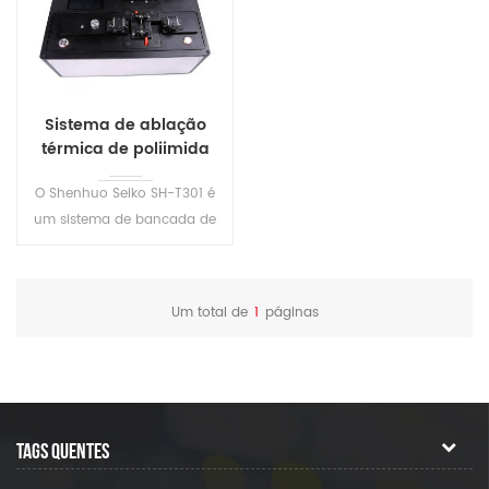
Sistema de ablação
térmica de poliimida
(PI) de alta precisão
O Shenhuo Seiko SH-T301 é
SH-T301
um sistema de bancada de
última geração projetado
especificamente para a
desafiadora tarefa de
Um total de
1
páginas
remover revestimentos de
poliimida (PI) de fibras
ópticas especiais. Os
revestimentos de poliimida
são conhecidos por sua
TAGS QUENTES
estabilidade térmica e
resistência química, o que os