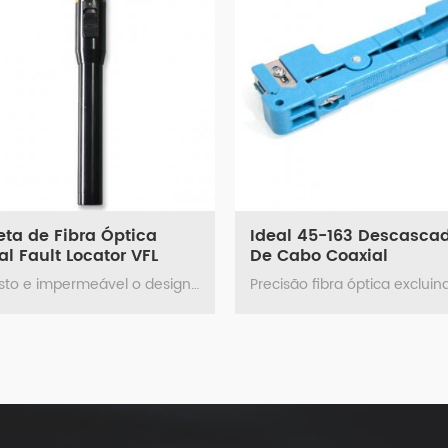
de Fibra Óptica
Ideal 45-163 Descascador
ault Locator VFL
De Cabo Coaxial
Robusto e impermeável o design. Bolso de tamanho e peso leve, fácil de usar.
Precisão fibra óptic