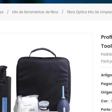
sa
/
Kits de ferramentas de fibra
/
Fibra Óptica Kits De Limpez
Prof
Tool
Padrão
Fácil 
Artigo
Paga
Orige
Cor:
Porto