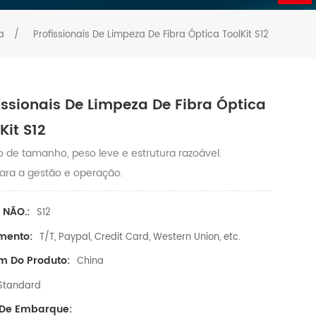
a
/
Profissionais De Limpeza De Fibra Óptica ToolKit S12
issionais De Limpeza De Fibra Óptica
Kit S12
 de tamanho, peso leve e estrutura razoável.
para a gestão e operação.
 NÃO.:
S12
mento:
T/T, Paypal, Credit Card, Western Union, etc.
m Do Produto:
China
Standard
 De Embarque: