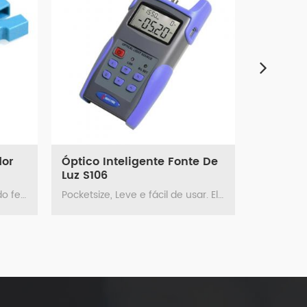
Óptico Inteligente Fonte De
opcional sc
Luz S106
de lançame
a excluindo ferramenta capaz . Leve e compacto
Pocketsize, Leve e fácil de usar. Ele atua como uma solução perfeita para a rede de fibra óptica de trabalho.