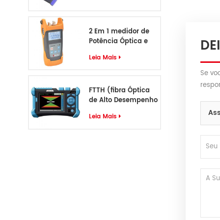
2 Em 1 medidor de
DE
Potência Óptica e
VFL S405
Leia Mais
Se vo
respo
FTTH (fibra Óptica
de Alto Desempenho
Identificador de
Ass
Leia Mais
Cabo S-55