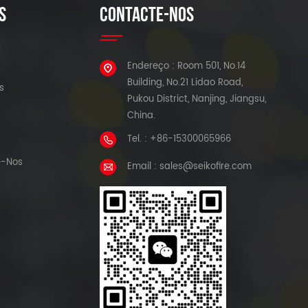
S
CONTACTE-NOS
Endereço : Room 501, No.14
Building, No.21 Lidao Road,
s
Pukou District, Nanjing, Jiangsu,
China.
Tel. : +86-15300065966
e-Nos
Email : sales@seikofire.com