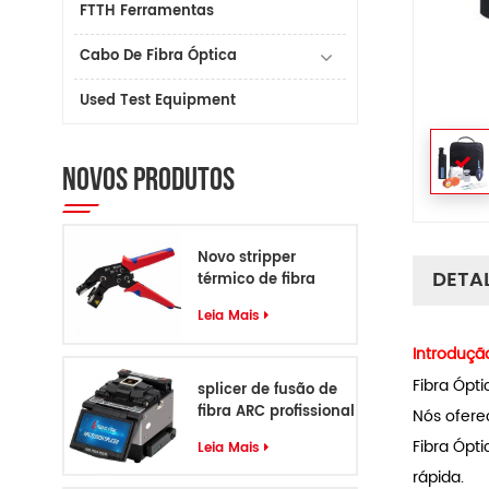
FTTH Ferramentas
Cabo De Fibra Óptica
Used Test Equipment
NOVOS PRODUTOS
Novo stripper
DETA
térmico de fibra
Leia Mais
Introduçã
Fibra Ópti
splicer de fusão de
fibra ARC profissional
Nós ofere
de 6 motores
Fibra Ópti
Leia Mais
rápida.