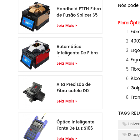
Nós pode 
Handheld FTTH Fibra
de Fusão Splicer S5
Fibra Ópti
Leia Mais
Fibr
400X
Automático
Ergo
Inteligente De Fibra
Erg
Óptica Fusão Splicer
Leia Mais
S6
Fibr
Álco
Alta Precisão de
Golp
Fibra cutelo D12
Tran
Leia Mais
TAGS REL
Óptico Inteligente
Univer
Fonte De Luz S106
12 peç
Leia Mais