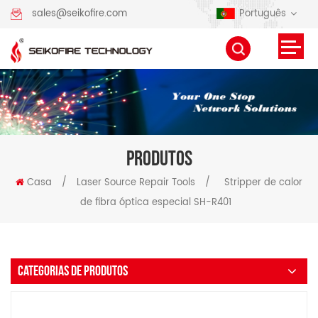
Português
sales@seikofire.com
PRODUTOS
Casa
/
Laser Source Repair Tools
/
Stripper de calor
de fibra óptica especial SH-R401
CATEGORIAS DE PRODUTOS