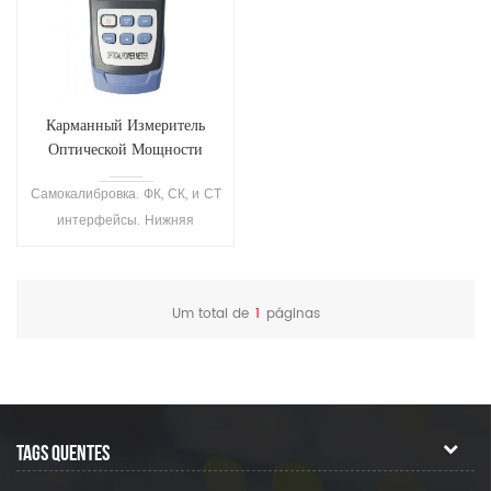
Карманный Измеритель
Оптической Мощности
С300
Самокалибровка. ФК, СК, и СТ
интерфейсы. Нижняя
конструкция
энергопотребление,
длительным временем
Um total de
1
páginas
ожидания .
TAGS QUENTES