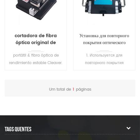
cortadora de fibra
Установка для повторного
óptica original de
покрытия оптического
fábrica D3
волокна SH-T101
portátil & fibra óptica de
1. Используется для
rendimiento estable Cleaver.
повторного покрытия
adecuado para 0,25 mm ~
сваренного волокна или
0,9 mm revestimiento de
оголенного волокна, а также
fibra diámetro.
для ремонта волокна, для
Um total de
1
páginas
защиты области сварки и
восстановления эластичности
волокна. 2.
Высокопреломляющий клей
затвердевает за 1 секунду, а
TAGS QUENTES
низкопреломляющий клей
затвердевает за 7 секунд. 3.