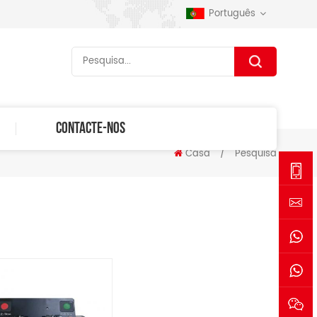
Português
CONTACTE-NOS
Casa
/
Pesquisa
+86-
1530006
sales@se
+861530
+861770