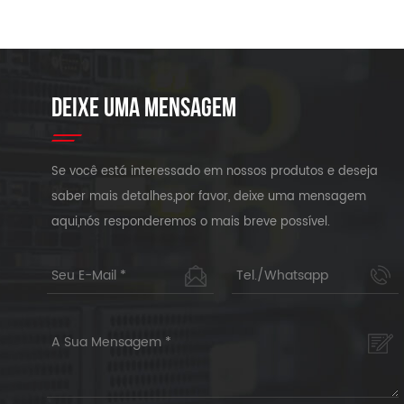
DEIXE UMA MENSAGEM
Se você está interessado em nossos produtos e deseja
saber mais detalhes,por favor, deixe uma mensagem
aqui,nós responderemos o mais breve possível.