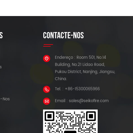
S
CONTACTE-NOS
Endereço : Room 501, No.14
Building, No.21 Lidao Road,
s
Pukou District, Nanjing, Jiangsu,
China.
Tel. : +86-15300065966
e-Nos
Email : sales@seikofire.com