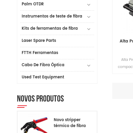
Palm OTDR
Instrumentos de teste de fibra
Kits de ferramentas de fibra
Laser Spare Parts
Alta P
FTTH Ferramentas
Alta P
Cabo De Fibra Óptica
compact
com máq
Used Test Equipment
ftth ca
corte de
NOVOS PRODUTOS
Novo stripper
térmico de fibra