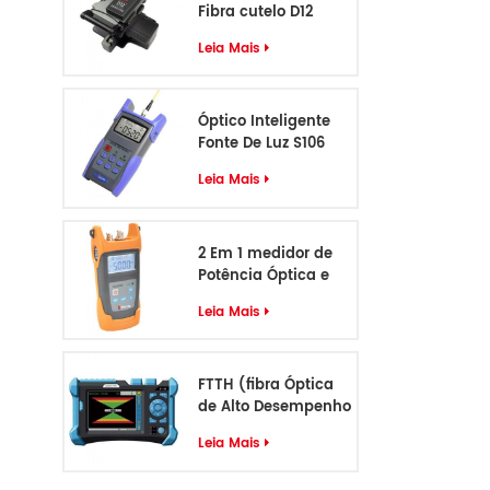
Fibra cutelo D12
Leia Mais
Óptico Inteligente
Fonte De Luz S106
Leia Mais
2 Em 1 medidor de
Potência Óptica e
VFL S405
Leia Mais
FTTH (fibra Óptica
de Alto Desempenho
Identificador de
Leia Mais
Cabo S-55