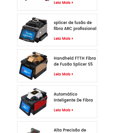
Leia Mais
splicer de fusão de
fibra ARC profissional
de 6 motores
Leia Mais
Handheld FTTH Fibra
de Fusão Splicer S5
Leia Mais
Automático
Inteligente De Fibra
Óptica Fusão Splicer
Leia Mais
S6
Alta Precisão de