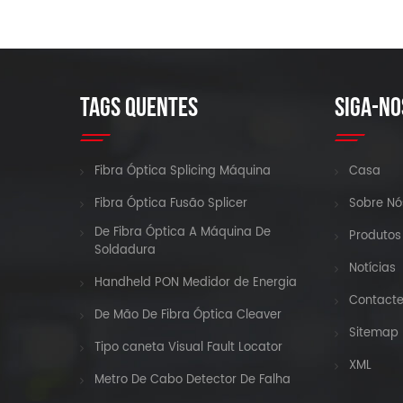
TAGS QUENTES
SIGA-NO
Fibra Óptica Splicing Máquina
Casa
Fibra Óptica Fusão Splicer
Sobre Nó
De Fibra Óptica A Máquina De
Produtos
Soldadura
Notícias
Handheld PON Medidor de Energia
Contact
De Mão De Fibra Óptica Cleaver
Sitemap
Tipo caneta Visual Fault Locator
XML
Metro De Cabo Detector De Falha