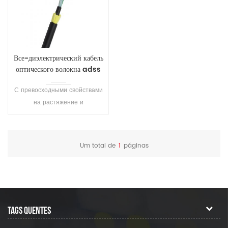
Все-диэлектрический кабель
оптического волокна adss
С превосходными свойствами
на растяжение и
температурных
характеристик.
Продолжительность жизни
Um total de
1
páginas
больше чем 30 лет .
TAGS QUENTES