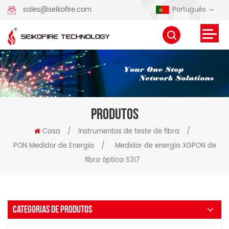
Português
sales@seikofire.com
PRODUTOS
Casa
/
Instrumentos de teste de fibra
/
PON Medidor de Energia
/
Medidor de energia XGPON de
fibra óptica S317
CATEGORIAS DE PRODUTOS