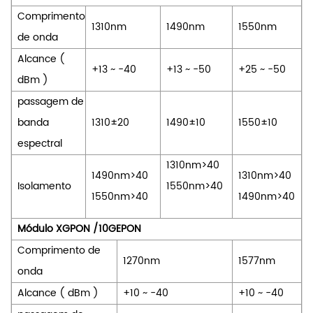
Comprimento
1310nm
1490nm
1550nm
de onda
Alcance
(
+13
~
-40
+13
~
-50
+25
~
-50
dBm
)
passagem de
banda
1310±20
1490±10
1550±10
espectral
1310nm>40
1490nm>40
1310nm>40
Isolamento
1550nm>40
1550nm>40
1490nm>40
Módulo XGPON /10GEPON
Comprimento de
1270nm
1577nm
onda
Alcance
(
dBm
)
+10
~
-40
+10
~
-40