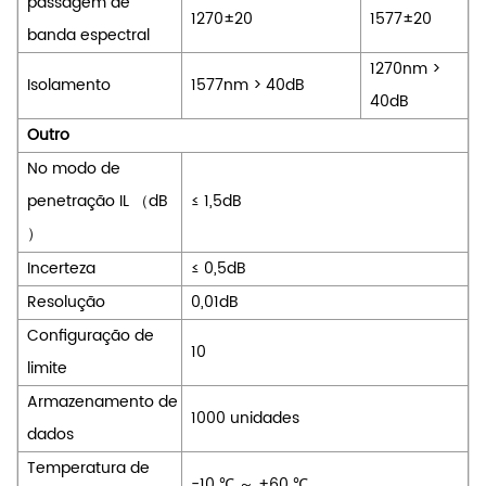
passagem de
1270±20
1577±20
banda espectral
1270nm
>
Isolamento
1577nm
>
40dB
40dB
Outro
No modo de
penetração
IL
（
dB
≤
1,5dB
）
Incerteza
≤
0,5dB
Resolução
0,01dB
Configuração de
10
limite
Armazenamento de
1000 unidades
dados
Temperatura de
-10
℃
～
+60
℃