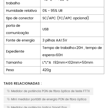
trabalho
Humidade relativa
0%
~
95% UR
tipo de conector
SC/APC (FC/APC opcional)
porta de
USB
comunicação
Fonte de energia
3 pilhas AA1.5V
Tempo de trabalho≥20H
,
tempo de
Expediente
espera≥60H
Tamanho
L*L*A
192mm×102mm×50mm
Peso
420g
TAGS RELACIONADAS :
Medidor de potência PON de fibra óptica de teste FTTX
Mini medidor portátil de energia PON de fibra óptica
Medidor de potência óptica Smart Pon