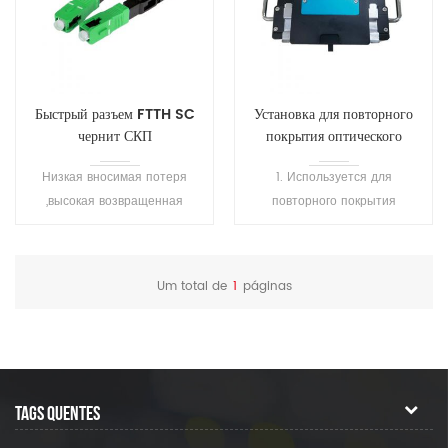
Быстрый разъем FTTH SC
Установка для повторного
чернит СКП
покрытия оптического
волокна SH-T101
Низкая вносимая потеря
1. Используется для
,высокая возвращенная
повторного покрытия
потеря. Улучшить гибкость
сваренного волокна или
оптическая конструкция
оголенного волокна, а также
электропроводка, а также
для ремонта волокна, для
Um total de
1
páginas
сокращение времени,
защиты области сварки и
необходимого для
восстановления эластичности
прекращения волокна.
волокна. 2.
Высокопреломляющий клей
затвердевает за 1 секунду, а
TAGS QUENTES
низкопреломляющий клей
затвердевает за 7 секунд. 3.