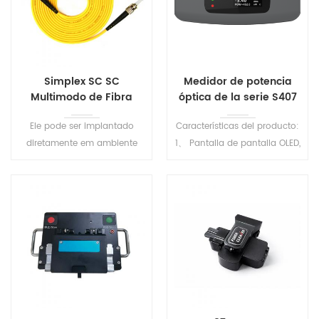
Simplex SC SC
Medidor de potencia
Multimodo de Fibra
óptica de la serie S407
Óptica Cabo de
Ele pode ser implantado
Características del producto:
Remendo
diretamente em ambiente
1、 Pantalla de pantalla OLED,
hostil, sem adicionais de
visible bajo luz fuerte 2、
tubo da proteção, economia
500mAh batería de litio
de espaço e custo de
recargable 3、 Tipo C Puerto
construção, tornando a
de carga 4、 Los usuarios
manutenção mais
pueden calibrar y corregirse
convenientemente.
6、 Con el software de la
computadora superior, los
datos se pueden exportar 7、
Memoria de conjunto de
usuarios (longitud de onda,