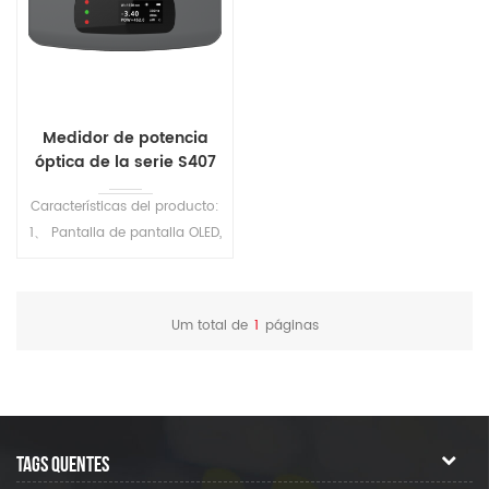
Medidor de potencia
óptica de la serie S407
Características del producto:
1、 Pantalla de pantalla OLED,
visible bajo luz fuerte 2、
500mAh batería de litio
recargable 3、 Tipo C Puerto
Um total de
1
páginas
de carga 4、 Los usuarios
pueden calibrar y corregirse
6、 Con el software de la
computadora superior, los
datos se pueden exportar 7、
TAGS QUENTES
Memoria de conjunto de