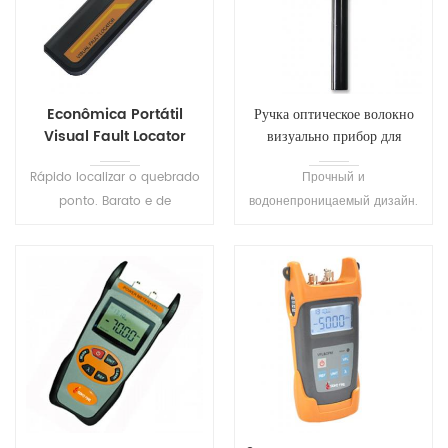
Econômica Portátil
Ручка оптическое волокно
Visual Fault Locator
визуально прибор для
S203
определения места
Rápido localizar o quebrado
Прочный и
повреждения VFL
ponto. Barato e de
водонепроницаемый дизайн.
Qualidade Vfl de Fibra Óptica
Карманный размер и легкий
Visual Fault Locator.
вес, легко использовать.