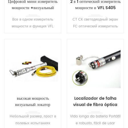
Цифровой мини измеритель
2 в 1 оптический измеритель
мощности +визуальный
мощности и VFL S405
локатор повреждений VFL
Все в одном измеритель
СТ СК светодиодный экран
S403
мощности и функция VFL.
FC оптический измеритель
Наиболее компактный
мощности с функцией ВФЛ Т
размер, идеально подходит
его тестер позволяет
для работы в полевых
производить оптической
условиях. С функцией длины
мощности/измерения потерь
волны памяти, загрузки будет
и волокна ошибки
отображаться последний
трассировки визуально.
набор длин волн выключения
.
высокая мощность
Localizador de falha
визуальный локатор
visual de fibra óptica
неисправностей S208
portátil S209
Небольшой размер, прост в
Vida longa da bateria Portátil
полевых испытаниях
e robusto, fácil de usar