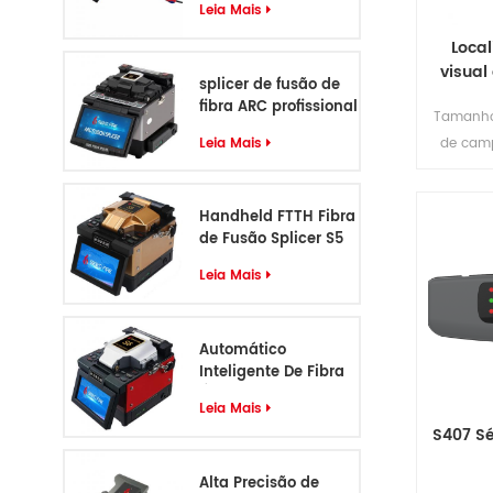
Leia Mais
Local
visual
splicer de fusão de
fibra ARC profissional
Tamanho 
de 6 motores
Leia Mais
de camp
visual
qualidade
Handheld FTTH Fibra
pausa d
de Fusão Splicer S5
pode pro
Leia Mais
Automático
Inteligente De Fibra
Óptica Fusão Splicer
Leia Mais
S6
S407 Sé
Alta Precisão de