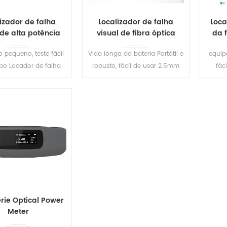
izador de falha
Localizador de falha
Loca
 de alta potência
visual de fibra óptica
da 
S208
portátil S209
pequeno, teste fácil
Vida longa da bateria Portátil e
equip
o Locador de falha
robusto, fácil de usar 2.5mm
fáci
 tipo caneta de alta
Conector universal, para
disp
Identificação fácil de
1.25mm Conectores, FC
Min
e fibra, curva, você
(Masculino) -LC (Fêmea) O
ilumi
teger a fibra camada.
conversor pode ser fornecido
LEIA MAIS
LEIA MAIS
em Solicitações.
rie Optical Power
Meter