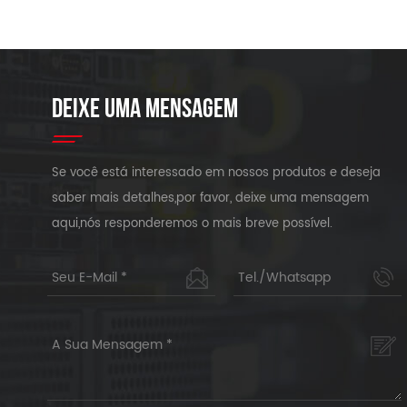
DEIXE UMA MENSAGEM
Se você está interessado em nossos produtos e deseja
saber mais detalhes,por favor, deixe uma mensagem
aqui,nós responderemos o mais breve possível.