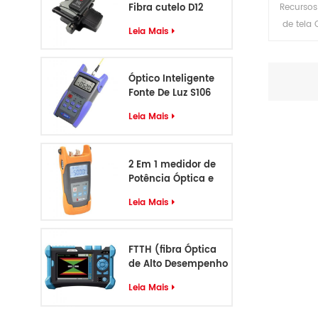
Fibra cutelo D12
Recursos
de tela O
Leia Mais
luz 2、 50
recarr
carrega
Óptico Inteligente
usuários
Fonte De Luz S106
se corrig
Leia Mais
de comp
dados po
、 Memó
2 Em 1 medidor de
usuári
Potência Óptica e
VFL S405
onda, me
Leia Mais
Exibir 
si
FTTH (fibra Óptica
de Alto Desempenho
Identificador de
Leia Mais
Cabo S-55