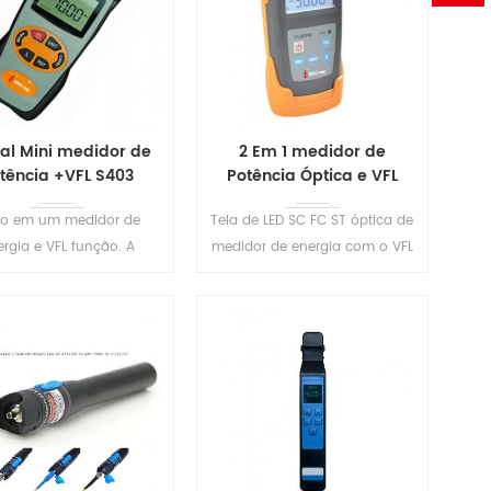
tal Mini medidor de
2 Em 1 medidor de
tência +VFL S403
Potência Óptica e VFL
S405
o em um medidor de
Tela de LED SC FC ST óptica de
ergia e VFL função. A
medidor de energia com o VFL
aioria de Tamanho
função T sua tester permite
ompacto, ideal para
executar óptica de
ração em campo. Com
energia/perda de medidas e
primento de onda de
Fibra de falhas de
LEIA MAIS
LEIA MAIS
unção de memória,
rastreamento visualmente.
lização irá exibir o último
gamento de comprimento
de onda definido .