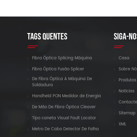
TAGS QUENTES
SIGA-NO
Fibra Óptica Splicing Máquina
Casa
Fibra Óptica Fusão Splicer
Sobre Nó
De Fibra Óptica A Máquina De
Produtos
Soldadura
Notícias
Handheld PON Medidor de Energia
Contact
De Mão De Fibra Óptica Cleaver
Sitemap
Tipo caneta Visual Fault Locator
XML
Metro De Cabo Detector De Falha