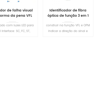
dor de falha visual
Identificador de fibra
forma da pena VFL
óptica de função 3 em 1
S205
S507
ado com luzes LED para
construir na função VFL e OPM
l Interface: SC, FC, ST,
indicar a direção do sinal e
onível FC-LC conversor
potência na fibra identifica
i fonte de luz estável,
com eficiência a direção do
nação LED, desligamento
tráfego e o tom de frequência
automático
LEIA MAIS
LEIA MAIS