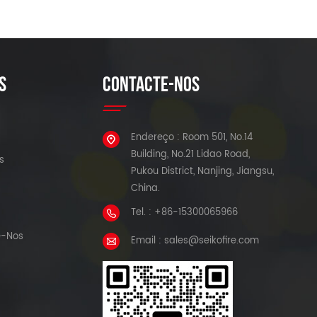
S
CONTACTE-NOS
Endereço : Room 501, No.14
Building, No.21 Lidao Road,
s
Pukou District, Nanjing, Jiangsu,
China.
Tel. : +86-15300065966
e-Nos
Email : sales@seikofire.com