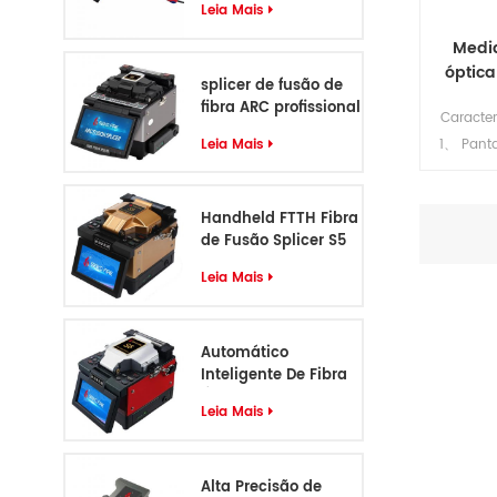
Leia Mais
Medid
óptica
splicer de fusão de
fibra ARC profissional
Caracter
de 6 motores
Leia Mais
1、 Panta
visibl
500mA
Handheld FTTH Fibra
recarga
de Fusão Splicer S5
de car
pueden c
Leia Mais
6、 Con
comput
Automático
datos se
Inteligente De Fibra
Memor
Óptica Fusão Splicer
usuario
Leia Mais
S6
memori
Muestre
Alta Precisão de
DBM 