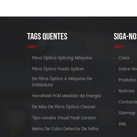
TAGS QUENTES
SIGA-NO
Fibra Óptica Splicing Máquina
Casa
Fibra Óptica Fusão Splicer
Sobre Nó
De Fibra Óptica A Máquina De
Produtos
Soldadura
Notícias
Handheld PON Medidor de Energia
Contact
De Mão De Fibra Óptica Cleaver
Sitemap
Tipo caneta Visual Fault Locator
XML
Metro De Cabo Detector De Falha