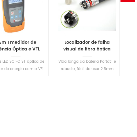
 Em 1 medidor de
Localizador de falha
ência Óptica e VFL
visual de fibra óptica
S405
portátil S209
e LED SC FC ST óptica de
Vida longa da bateria Portátil e
r de energia com o VFL
robusto, fácil de usar 2.5mm
ão T sua tester permite
Conector universal, para
executar óptica de
1.25mm Conectores, FC
ia/perda de medidas e
(Masculino) -LC (Fêmea) O
Fibra de falhas de
conversor pode ser fornecido
LEIA MAIS
LEIA MAIS
reamento visualmente.
em Solicitações.