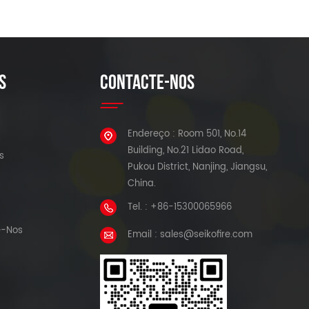
S
CONTACTE-NOS
Endereço : Room 501, No.14
Building, No.21 Lidao Road,
s
Pukou District, Nanjing, Jiangsu,
China.
Tel. : +86-15300065966
e-Nos
Email : sales@seikofire.com