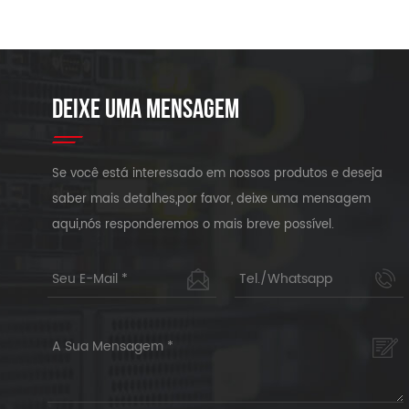
DEIXE UMA MENSAGEM
Se você está interessado em nossos produtos e deseja
saber mais detalhes,por favor, deixe uma mensagem
aqui,nós responderemos o mais breve possível.