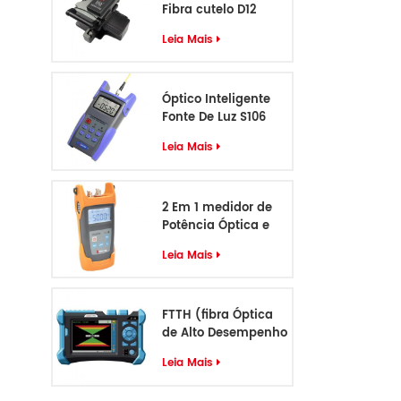
Fibra cutelo D12
Leia Mais
Óptico Inteligente
Fonte De Luz S106
Leia Mais
2 Em 1 medidor de
Potência Óptica e
VFL S405
Leia Mais
FTTH (fibra Óptica
de Alto Desempenho
Identificador de
Leia Mais
Cabo S-55