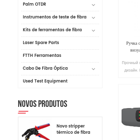
Palm OTDR
Instrumentos de teste de fibra
Kits de ferramentas de fibra
Laser Spare Parts
Ручка 
визу
FTTH Ferramentas
опр
Прочный 
по
Cabo De Fibra Óptica
дизайн.
легкий ве
Used Test Equipment
NOVOS PRODUTOS
Novo stripper
térmico de fibra